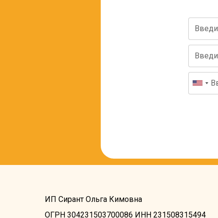
ИП Сирант Ольга Кимовна
ОГРН 304231503700086 ИНН 231508315494