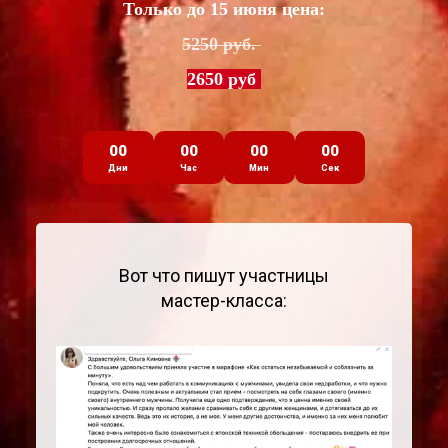
Только до 15 июня цена:
5250 руб.
2650 руб
00
00
00
00
Дни
Час
Мин
Сек
Вот что пишут участницы
мастер-класса: