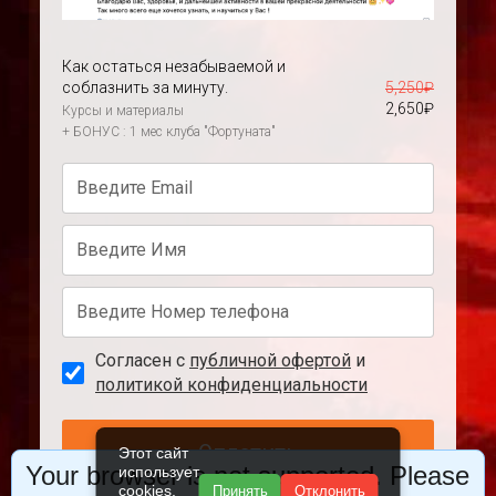
Как остаться незабываемой и
соблазнить за минуту.
5,250
₽
2,650
₽
Курсы и материалы
+ БОНУС : 1 мес клуба "Фортуната"
Согласен с
публичной офертой
и
политикой конфиденциальности
Оплатить
Этот сайт
Your browser is not supported. Please
использует
cookies.
Принять
Отклонить